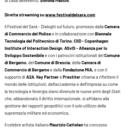
di casa dell’evento,
Simona Maschi
.
Diretta streaming su
www.festivaldelsara.com
ll Festival del Sarà - Dialoghi sul futuro, promosso dalla
Camera
di Commercio del Molise
e in collaborazione con
Biennale
Tecnologia del Politecnico di Torino
,
CIID - Copenhagen
Institute of Interaction Design
,
ASvIS - Alleanza per lo
Sviluppo Sostenibile
e con i patrocini istituzionali del
Comune
di Bergamo
, del
Comune di Brescia
, della
Camera di
Commercio di Bergamo
e dalla
Fondazione MIA,
e con il
supporto di
A2A
,
Key Partner
e
Prestiter
chiama a riflettere il
mondo delle istituzioni, dell'accademia e dell’impresa su come
la tecnologia e l’energia siano divenute le nuove armi degli Stati
che, abbandonato il diritto internazionale, si affidano alla
gestione dei rapporti geopolitici con il solo utilizzo della
supremazia militare ed economica.
ll celebre artista italiano
Maurizio Cattelan
ha concesso